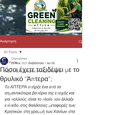
Ανάρτηση
All Posts
ChaniaShips
All Posts
25 Νοε 2021
διαβάστηκε 1 λεπτά
Πόσοι έχετε ταξιδέψει με το
https://docs.google.com/document/d/
θρυλικό “Άπτερα”;
Το ΑΠΤΕΡΑ υπήρξε ένα από τα 
σημαντικότερα βαπόρια της εποχής και 
για πολλούς, είναι το πλοίο που άλλαξε 
επίπεδο, στις θαλάσσιες μεταφορές των 
Κρητικών, στη γραμμή των Χανίων, στα 