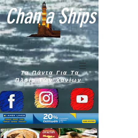
Chan a Ships
Τα Πάντα Για Τα
Πλοία Των Χανίων