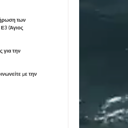
λήρωση των 
Ε3 (Άγιος 
 για την 
ινωνείτε με την 