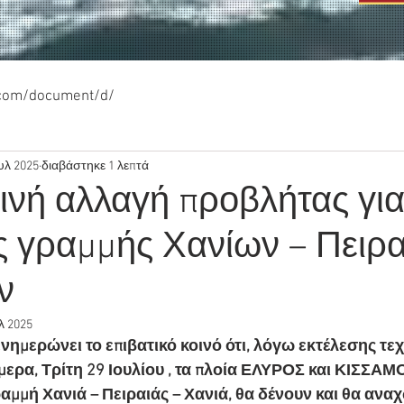
.com/document/d/
υλ 2025
διαβάστηκε 1 λεπτά
νή αλλαγή προβλήτας για
ς γραμμής Χανίων – Πειρ
ν
λ 2025
ημερώνει το επιβατικό κοινό ότι, λόγω εκτέλεσης τεχ
ερα, Τρίτη 29 Ιουλίου , τα πλοία ΕΛΥΡΟΣ και ΚΙΣΣΑΜΟ
αμμή Χανιά – Πειραιάς – Χανιά, θα δένουν και θα ανα