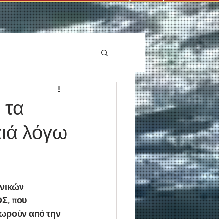
 τα
αιά λόγω
νικών 
Σ, που 
χωρούν από την 