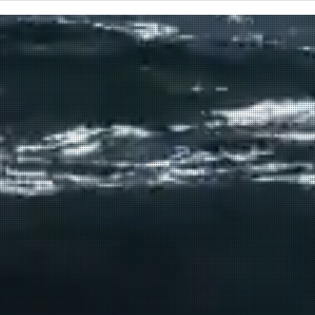
δρομολόγιο του πλοίου
μεταφοράς μεταναστών από τη
Σούδα