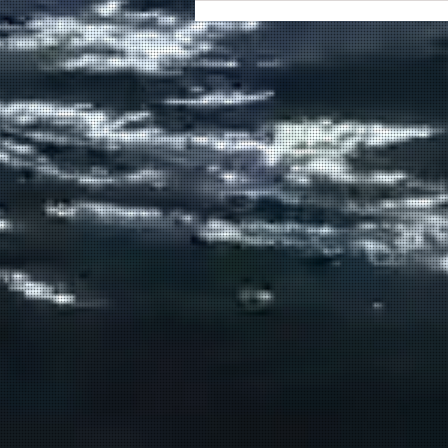
στον καπετάν Δημήτρη
Κασσελάκη στο λιμάνι της
Σούδας