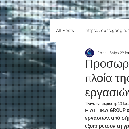
All Posts
https://docs.google
ChaniaShips
29 Ιο
Προσωρι
πλοία τη
εργασιώ
Έγινε ενημέρωση:
30 Ιου
Η ΑΤΤΙΚΑ GROUP εν
εργασιών, από σήμ
εξυπηρετούν τη γρ