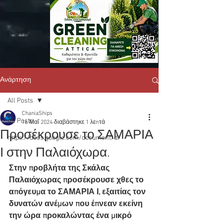
Ανάρτηση
All Posts
ChaniaShips
All Posts
16 Μαΐ 2024
διαβάστηκε 1 λεπτά
Προσέκρουσε το ΣΑΜΑΡΙΑ
https://docs.google.com/document/d/
Ι στην Παλαιόχωρα.
Στην προβλήτα της Σκάλας 
Παλαιόχωρας προσέκρουσε χθες το 
απόγευμα το ΣΑΜΑΡΙΑ Ι, εξαιτίας τον 
δυνατών ανέμων που έπνεαν εκείνη 
την ώρα προκαλώντας ένα μικρό 