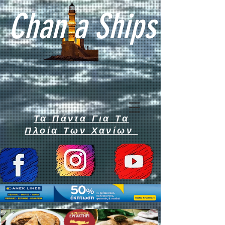
Chan a Ships
Τα Πάντα Για Τα
Πλοία Των Χανίων