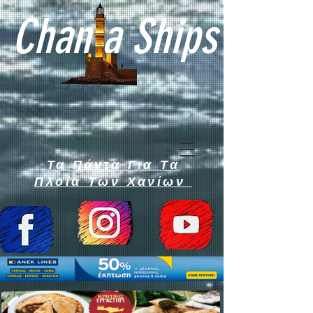
Chan a Ships
Τα Πάντα Για Τα
Πλοία Των Χανίων