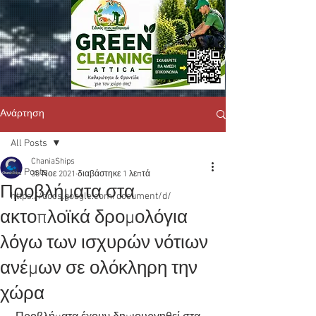
Ανάρτηση
All Posts
ChaniaShips
All Posts
30 Νοε 2021
διαβάστηκε 1 λεπτά
Προβλήματα στα
https://docs.google.com/document/d/
ακτοπλοϊκά δρομολόγια
λόγω των ισχυρών νότιων
ανέμων σε ολόκληρη την
χώρα