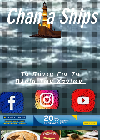
Chan a Ships
Τα Πάντα Για Τα
Πλοία Των Χανίων