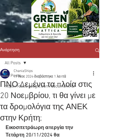
Ανάρτηση
All Posts
ChaniaShips
All Posts
17 Νοε 2024
διαβάστηκε 1 λεπτά
ΠΝΟ:Δεμένα τα πλοία στις
https://docs.google.com/document/d/
20 Νοεμβρίου, τι θα γίνει με
τα δρομολόγια της ΑΝΕΚ
στην Κρήτη;
Εικοσιτετράωρη απεργία την 
Τετάρτη 20/11/2024 θα 