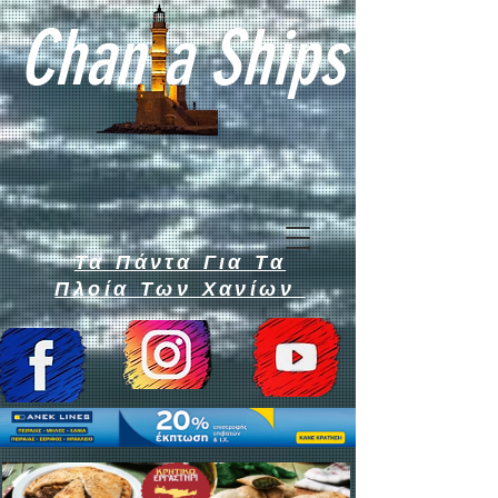
Chan a Ships
Τα Πάντα Για Τα
Πλοία Των Χανίων