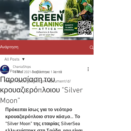
Ανάρτηση
All Posts
ChaniaShips
All Posts
16 Μαΐ 2021
διαβάστηκε 1 λεπτά
Παρουσίαση του
https://docs.google.com/document/d/
κρουαζιερόπλοιου "Silver
Moon”
Πρόκειται ίσως για το νεότερο 
κρουαζιερόπλοιο στον κόσμο… Το 
“Silver Moon” της εταιρίας SilverSea 