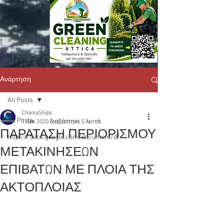
Ανάρτηση
All Posts
ChaniaShips
All Posts
1 Δεκ 2020
διαβάστηκε 0 λεπτά
ΠΑΡΑΤΑΣΗ ΠΕΡΙΟΡΙΣΜΟΥ
https://docs.google.com/document/d/
ΜΕΤΑΚΙΝΗΣΕΩΝ
ΕΠΙΒΑΤΩΝ ΜΕ ΠΛΟΙΑ ΤΗΣ
ΑΚΤΟΠΛΟΙΑΣ