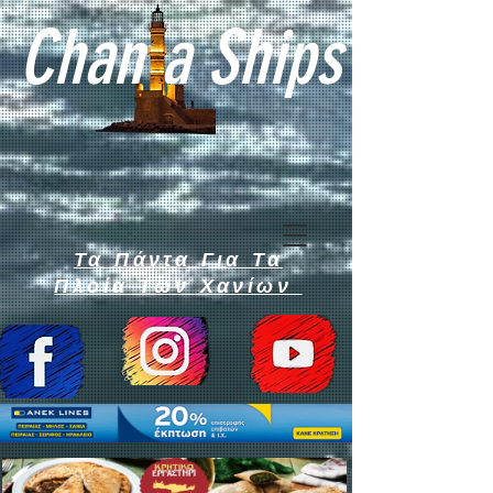
Chan a Ships
Τα Πάντα Για Τα
Πλοία Των Χανίων