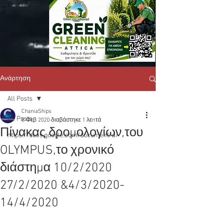
Ανάρτηση
All Posts
ChaniaShips
All Posts
8 Φεβ 2020
διαβάστηκε 1 λεπτά
Πίνακας δρομολογίων,του
https://docs.google.com/document/d/
OLYMPUS,το χρονικό
διάστημα 10/2/2020
27/2/2020 &4/3/2020-
14/4/2020