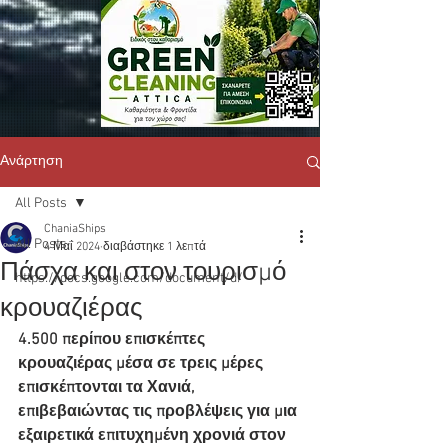
Ανάρτηση
All Posts
ChaniaShips
All Posts
4 Μαΐ 2024
διαβάστηκε 1 λεπτά
Πάσχα και στον τουρισμό
https://docs.google.com/document/d/
κρουαζιέρας
4.500 περίπου επισκέπτες 
κρουαζιέρας μέσα σε τρεις μέρες 
επισκέπτονται τα Χανιά, 
επιβεβαιώντας τις προβλέψεις για μια 
εξαιρετικά επιτυχημένη χρονιά στον 