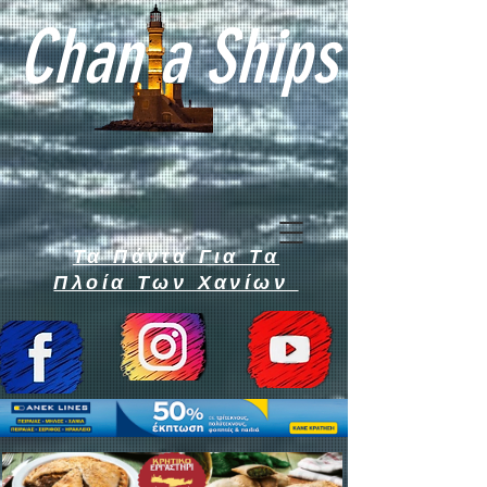
Chan a Ships
Τα Πάντα Για Τα
Πλοία Των Χανίων