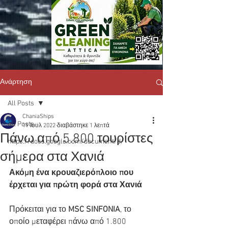
Ανάρτηση
All Posts
ChaniaShips
All Posts
19 Ιουλ 2022
διαβάστηκε 1 λεπτά
Πάνω από 5.800 τουρίστες
https://docs.google.com/document/d/
σήμερα στα Χανιά
Ακόμη ένα κρουαζιερόπλοιο που 
έρχεται για πρώτη φορά στα Χανιά
Πρόκειται για το 
MSC SINFONIA
, το 
οποίο μεταφέρει πάνω από 1.800 