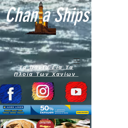
Chan a Ships
Τα Πάντα Για Τα
Πλοία Των Χανίων