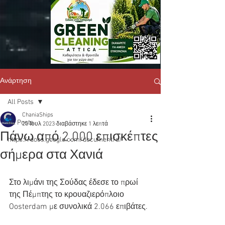
Ανάρτηση
All Posts
ChaniaShips
All Posts
20 Ιουλ 2023
διαβάστηκε 1 λεπτά
Πάνω από 2.000 επισκέπτες
https://docs.google.com/document/d/
σήμερα στα Χανιά
Στο λιμάνι της Σούδας έδεσε το πρωί 
της Πέμπτης το κρουαζιερόπλοιο 
Oosterdam με συνολικά 2.066 επιβάτες.