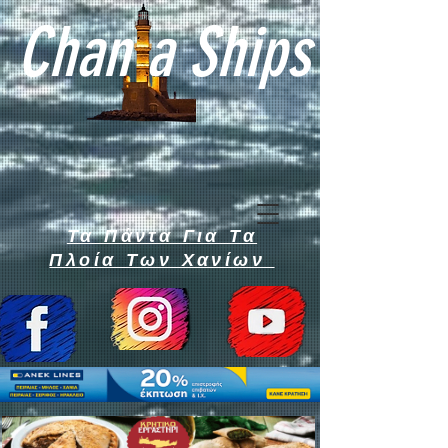
Chan a Ships
Τα Πάντα Για Τα
Πλοία Των Χανίων