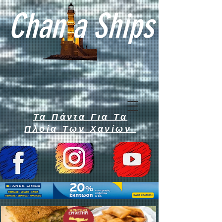
Chan a Ships
Τα Πάντα Για Τα
Πλοία Των Χανίων