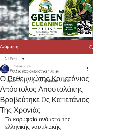
Ανάρτηση
All Posts
ChaniaShips
All Posts
5 Δεκ 2020
διαβάστηκε 1 λεπτά
Ο Ρεθεμνιώτης Καπετάνιος
https://docs.google.com/document/d/
Απόστολος Αποστολάκης
Βραβεύτηκε Ως Καπετάνιος
Της Χρονιάς
Τα κορυφαία ονόματα της 
ελληνικής ναυτιλιακής 