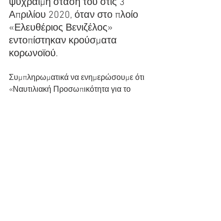
ψύχραιμη στάση του στις 3 
Απριλίου 2020, όταν στο πλοίο 
«Ελευθέριος Βενιζέλος» 
εντοπίστηκαν κρούσματα 
κορωνοϊού.
Συμπληρωματικά να ενημερώσουμε ότι 
«Ναυτιλιακή Προσωπικότητα για το 
2020» επελέγη η κ. Άννα Αγγελικούση 
και τον τίτλο του «Lifetime Achievement 
recognition» κέρδισε ο κ. Αθανάσιος 
Μαρτίνος.