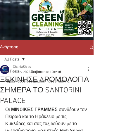
Ανάρτηση
All Posts
ChaniaShips
All Posts
9 Ιουν 2022
διαβάστηκε 1 λεπτά
ΞΕΚΙΝΗΣΕ ΔΡΟΜΟΛΟΓΙΑ
https://docs.google.com/document/d/
ΣΗΜΕΡΑ ΤΟ SANTORINI
PALACE
Οι 
ΜΙΝΩΙΚΕΣ ΓΡΑΜΜΕΣ
 συνδέουν τον 
Πειραιά και το Ηράκλειο με τις 
Κυκλάδες και σας ταξιδεύουν με το 