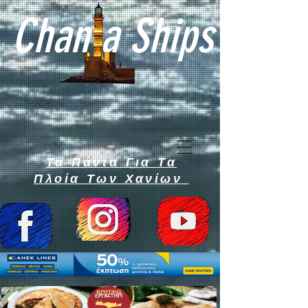
Chan a Ships
Τα Πάντα Για Τα
Πλοία Των Χανίων