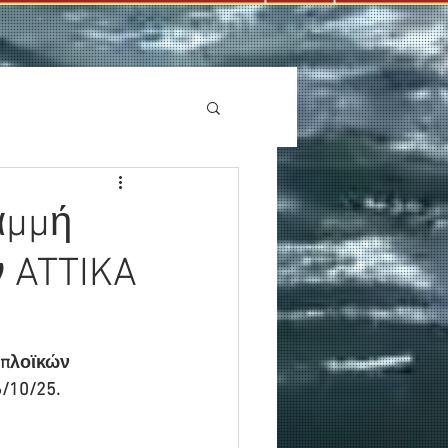
αμμή
ν ATTIKA
οπλοϊκών 
/10/25.