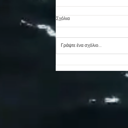
Σχόλια
Γράψτε ένα σχόλιο...
Συγκινητικό τελευταίο αντίο
στον καπετάν Δημήτρη
Κασσελάκη στο λιμάνι της
Σούδας