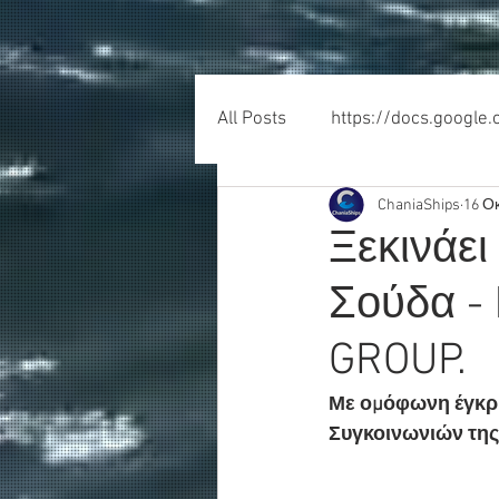
All Posts
https://docs.google
ChaniaShips
16 Ο
Ξεκινάει
Σούδα - 
GROUP.
Με ομόφωνη έγκρισ
Συγκοινωνιών της