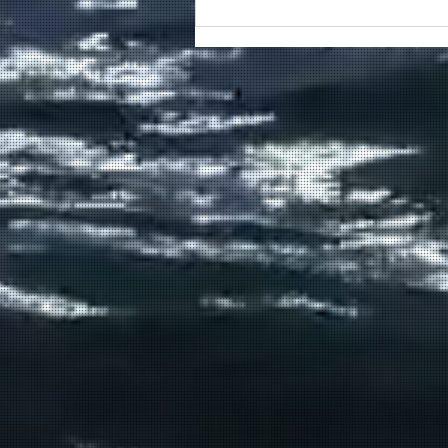
Συγκινητικό τελευταίο αντίο
στον καπετάν Δημήτρη
Κασσελάκη στο λιμάνι της
Σούδας