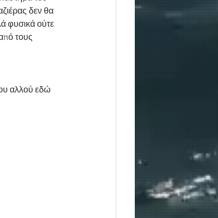
αζιέρας δεν θα 
λά φυσικά ούτε 
 από τους 
που αλλού εδώ 