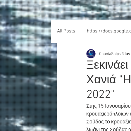
All Posts
https://docs.google
ChaniaShips
3 Ιαν
Ξεκινάει
Χανιά "Η
2022"
Στης 15 Ιανουαρίου 
κρουαζιερόπλοιων α
Σούδας το κρουαζιερ
λιμάνι της Σούδας 