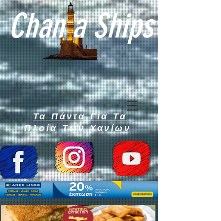
Chan a Ships
Τα Πάντα Για Τα
Πλοία Των Χανίων