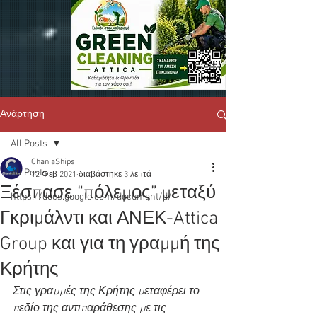
Ανάρτηση
All Posts
ChaniaShips
All Posts
12 Φεβ 2021
διαβάστηκε 3 λεπτά
Ξέσπασε “πόλεμος” μεταξύ
https://docs.google.com/document/d/
Γκριμάλντι και ΑΝΕΚ-Attica
Group και για τη γραμμή της
Κρήτης
Στις γραμμές της Κρήτης μεταφέρει το 
πεδίο της αντιπαράθεσης με τις 