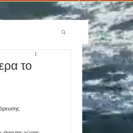
ερα το
γόρευσης 