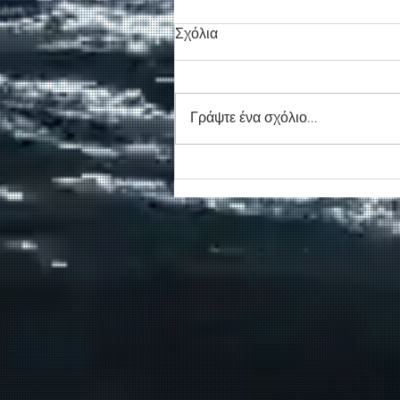
Σχόλια
Γράψτε ένα σχόλιο...
Συγκινητικό τελευταίο αντίο
στον καπετάν Δημήτρη
Κασσελάκη στο λιμάνι της
Σούδας