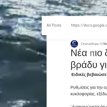
All Posts
https://docs.google
ChaniaShips
13 Ν
Νέα πιο
βράδυ γι
Ειδικές βεβαιώσει
Ρυθμίσεις για την 
κυκλοφορίας, εξέδω