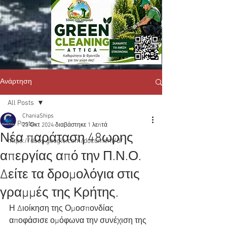
Ανάρτηση
All Posts
ChaniaShips
All Posts
23 Οκτ 2024
διαβάστηκε 1 λεπτά
Νέα παράταση 48ωρης
https://docs.google.com/document/d/
απεργίας από την Π.Ν.Ο.
Δείτε τα δρομολόγια στις
γραμμές της Κρήτης.
Η Διοίκηση της Ομοσπονδίας 
αποφάσισε ομόφωνα την συνέχιση της 