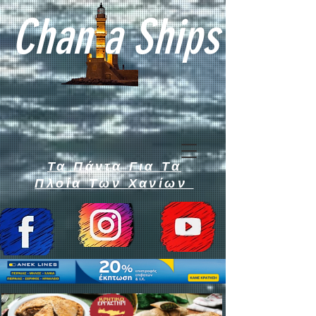
Chan a Ships
Τα Πάντα Για Τα
Πλοία Των Χανίων