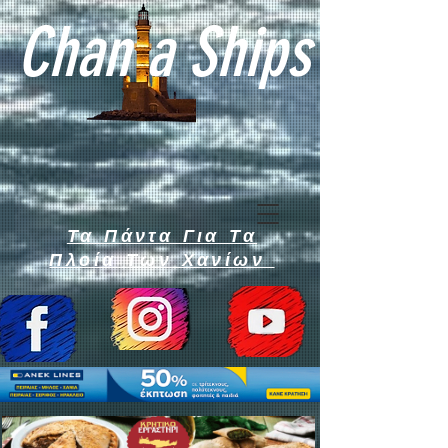
Chan a Ships
Τα Πάντα Για Τα
Πλοία Των Χανίων