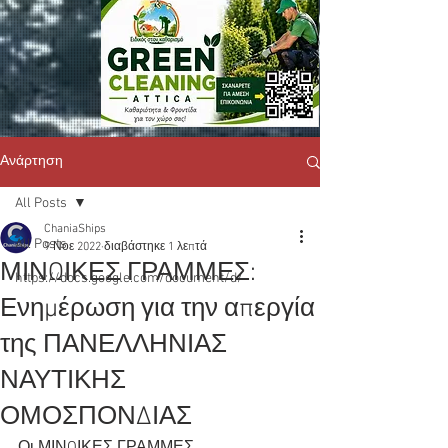
Ανάρτηση
All Posts
ChaniaShips
All Posts
9 Νοε 2022
διαβάστηκε 1 λεπτά
ΜΙΝΩΙΚΕΣ ΓΡΑΜΜΕΣ:
https://docs.google.com/document/d/
Ενημέρωση για την απεργία
της ΠΑΝΕΛΛΗΝΙΑΣ
ΝΑΥΤΙΚΗΣ
ΟΜΟΣΠΟΝΔΙΑΣ