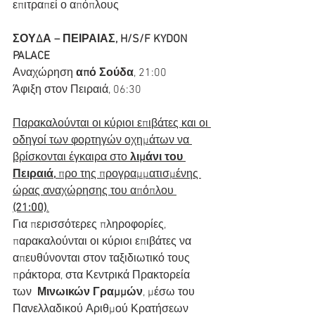
επιτραπεί ο απόπλους
ΣΟΥΔΑ – ΠΕΙΡΑΙΑΣ, H/S/F KYDON 
PALACE
Αναχώρηση 
από Σούδα
, 21:00
Άφιξη στον Πειραιά, 06:30
Παρακαλούνται οι κύριοι επιβάτες και οι 
οδηγοί των φορτηγών οχημάτων να 
βρίσκονται έγκαιρα στο 
λιμάνι του 
Πειραιά,
 προ της προγραμματισμένης 
ώρας αναχώρησης του απόπλου 
(21:00)
.
Για περισσότερες πληροφορίες, 
παρακαλούνται οι κύριοι επιβάτες να  
απευθύνονται στον ταξιδιωτικό τους 
πράκτορα, στα Κεντρικά Πρακτορεία 
των  
Μινωικών Γραμμών
, μέσω του 
Πανελλαδικού Αριθμού Κρατήσεων 