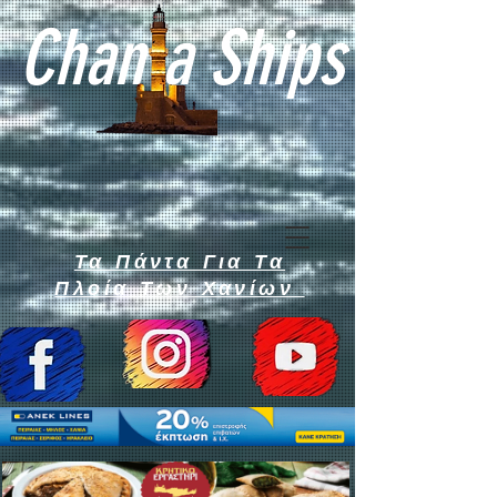
Chan a Ships
Τα Πάντα Για Τα
Πλοία Των Χανίων