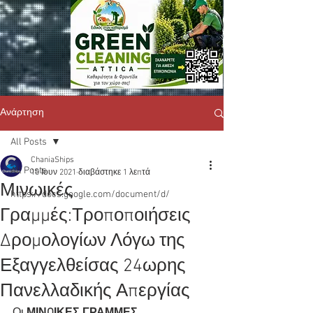
Ανάρτηση
All Posts
ChaniaShips
All Posts
10 Ιουν 2021
διαβάστηκε 1 λεπτά
Μινωικές
https://docs.google.com/document/d/
Γραμμές:Τροποποιήσεις
Δρομολογίων Λόγω της
Εξαγγελθείσας 24ωρης
Πανελλαδικής Απεργίας