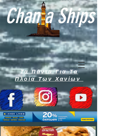
Chan a Ships
Τα Πάντα Για Τα
Πλοία Των Χανίων