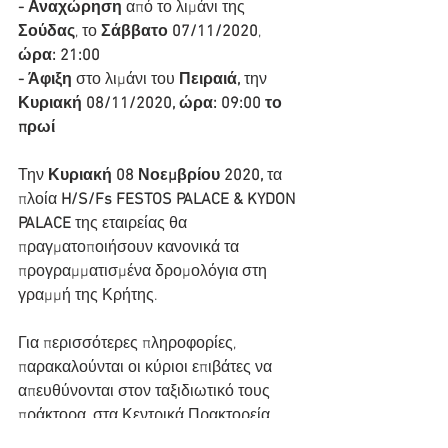
- Αναχώρηση
 από το λιμάνι της 
Σούδας
, το 
Σάββατο 07/11/2020
, 
ώρα: 21:00
- Άφιξη 
στο λιμάνι του 
Πειραιά, 
την
Κυριακή 08/11/2020, ώρα: 09:00 το 
πρωί
Την 
Κυριακή 08 Νοεμβρίου 2020,
 τα 
πλοία 
H/S/Fs FESTOS PALACE & KYDON 
PALACE
 της εταιρείας θα 
πραγματοποιήσουν κανονικά τα 
προγραμματισμένα δρομολόγια στη 
γραμμή της Κρήτης.
Για περισσότερες πληροφορίες, 
παρακαλούνται οι κύριοι επιβάτες να 
απευθύνονται στον ταξιδιωτικό τους 
πράκτορα, στα Κεντρικά Πρακτορεία 
των 
Μινωικών Γραμμών
, μέσω του 