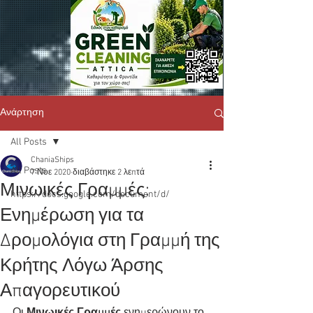
Ανάρτηση
All Posts
ChaniaShips
All Posts
7 Νοε 2020
διαβάστηκε 2 λεπτά
Μινωικές Γραμμές:
https://docs.google.com/document/d/
Ενημέρωση για τα
Δρομολόγια στη Γραμμή της
Κρήτης Λόγω Άρσης
Απαγορευτικού