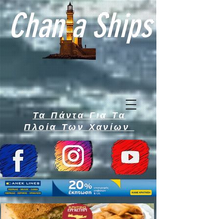
Chan a Ships
Τα Πάντα Για Τα
Πλοία Των Χανίων