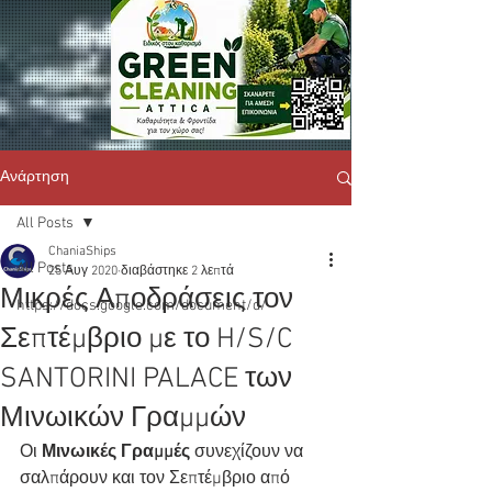
Ανάρτηση
All Posts
ChaniaShips
All Posts
25 Αυγ 2020
διαβάστηκε 2 λεπτά
Μικρές Αποδράσεις τον
https://docs.google.com/document/d/
Σεπτέμβριο με το H/S/C
SANTORINI PALACE των
Μινωικών Γραμμών
Οι 
Μινωικές Γραμμές
 συνεχίζουν να 
σαλπάρουν και τον Σεπτέμβριο από 