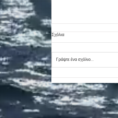
Σχόλια
Γράψτε ένα σχόλιο...
Συγκινητικό τελευταίο αντίο
στον καπετάν Δημήτρη
Κασσελάκη στο λιμάνι της
Σούδας