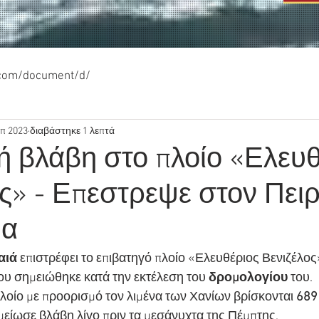
.com/document/d/
επ 2023
διαβάστηκε 1 λεπτά
ή βλάβη στο πλοίο «Ελευθ
ς» - Επεστρεψε στον Πειρ
μα
αιά
 επιστρέφει το επιβατηγό πλοίο «Ελευθέριος Βενιζέλος»
ου σημειώθηκε κατά την εκτέλεση του 
δρομολογίου
 του.
λοίο με προορισμό τον λιμένα των Χανίων βρίσκονται 
689
ίωσε βλάβη λίγο πριν τα μεσάνυχτα της Πέμπτης.