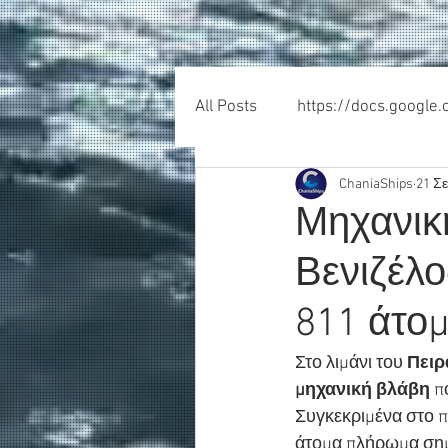
All Posts
https://docs.google
ChaniaShips
21 Σ
Μηχανικ
Βενιζέλο
811 άτο
Στο λιμάνι του 
Πειρ
μηχανική βλάβη
 π
Συγκεκριμένα στο π
άτομα πλήρωμα σημε