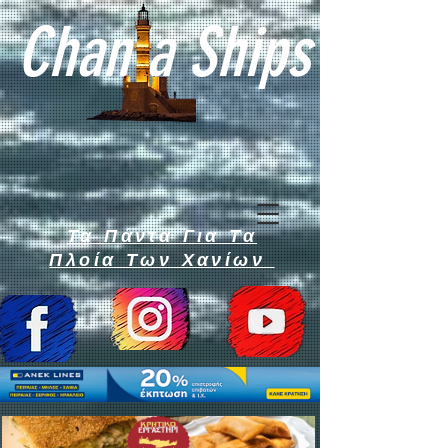
Chan a Ships
Τα Πάντα Για Τα
Πλοία Των Χανίων