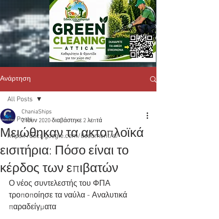
Ανάρτηση
All Posts
ChaniaShips
All Posts
2 Ιουν 2020
διαβάστηκε 2 λεπτά
Μειώθηκαν τα ακτοπλοϊκά
https://docs.google.com/document/d/
εισιτήρια: Πόσο είναι το
κέρδος των επιβατών
Ο νέος συντελεστής του ΦΠΑ 
τροποποίησε τα ναύλα - Αναλυτικά 
παραδείγματα