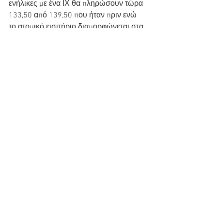
ενήλικες με ένα ΙΧ θα πληρώσουν τώρα 
133,50 από 139,50 που ήταν πριν ενώ 
το ατομικό εισιτήριο διαμορφώνεται στα 
39,50 ευρώ από τα 36,50 που ήταν πριν.
Τα παιδιά από 5 ετών έως 10 
πληρώνουν μισό εισιτήριο.
Σημειώνεται ότι όλες οι ακτοπλοϊκές 
εταιρείες στο πλαίσιο της πολιτικής τους 
πραγματοποιούν και αυτό το καλοκαίρι 
εκπτώσεις σε επιβάτες και οχήματα.