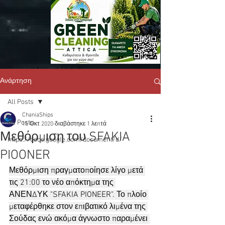
Ανάρτηση
All Posts
ChaniaShips
All Posts
15 Οκτ 2020
διαβάστηκε 1 λεπτά
Μεθόρμιση του SFAKIA
https://docs.google.com/document/d/
PIOONER
Μεθόρμιση πραγματοποίησε λίγο μετά 
τις 21:00 το νέο απόκτημα της 
ΑΝΕΝΔΥΚ "SFAKIA PIONEER". Το πλοίο 
μεταφέρθηκε στον επιβατικό λιμένα της 
Σούδας ενώ ακόμα άγνωστο παραμένει 