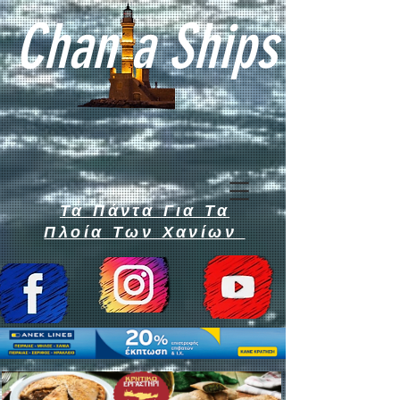
Chan a Ships
Τα Πάντα Για Τα
Πλοία Των Χανίων