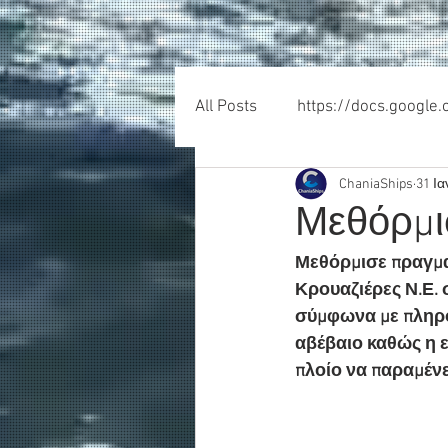
All Posts
https://docs.google
ChaniaShips
31 Ια
Μεθόρμι
Μεθόρμισε πραγματ
Κρουαζιέρες Ν.Ε. 
σύμφωνα με πληρο
αβέβαιο καθώς η ε
πλοίο να παραμένε