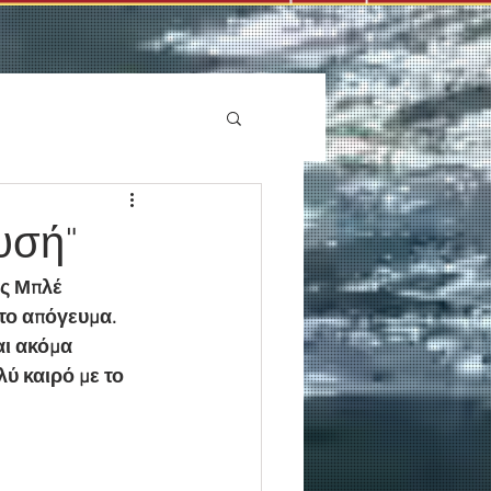
υσή"
ς Μπλέ 
το απόγευμα. 
αι ακόμα 
ύ καιρό με το 