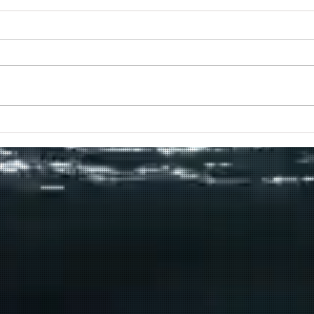
ιο
Προς το τέλος της διαδρομής
του το Πρέβελης;