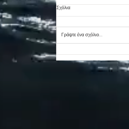
Σχόλια
Γράψτε ένα σχόλιο...
Νέο απογευματινό δρομολόγ
για την Αγία Ρουμέλη
δρομολογεί η ΑΝΕΝΔΥΚ τον
Αύγουστο.