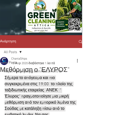
Ανάρτηση
All Posts
ChaniaShips
All Posts
13 Απρ 2020
διαβάστηκε 1 λεπτά
Μεθόρμιση ο "ΕΛΥΡΟΣ"
https://docs.google.com/document/d/
Σήμερα το απόγευμα και πιο 
συγκεκριμένα στις 19:00  το πλοίο της 
ταξιδιωτικής εταιρείας  ΑΝΕΚ  " 
Έλυρος" πραγμοτοποίησε μια μικρή 
μεθόρμιση από τον εμπορικό λιμένα της 
Σούδας με κατάληξη πίσω από το 