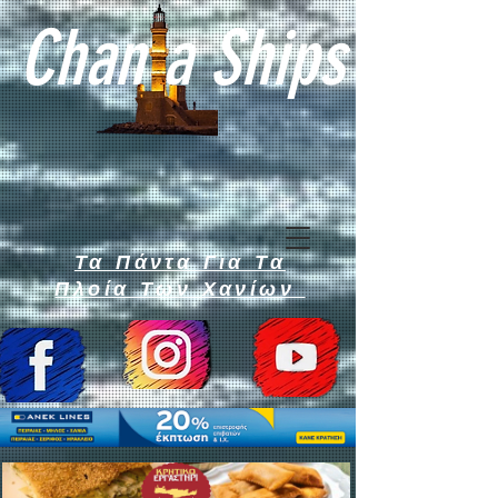
Chan a Ships
Τα Πάντα Για Τα
Πλοία Των Χανίων