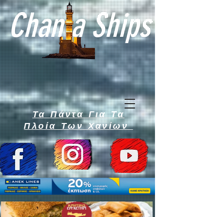
Chan a Ships
Τα Πάντα Για Τα
Πλοία Των Χανίων