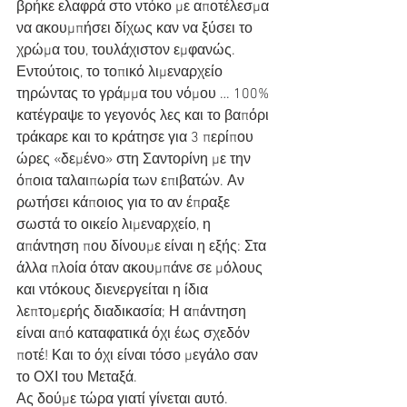
βρήκε ελαφρά στο ντόκο με αποτέλεσμα 
να ακουμπήσει δίχως καν να ξύσει το 
χρώμα του, τουλάχιστον εμφανώς. 
Εντούτοις, το τοπικό λιμεναρχείο 
τηρώντας το γράμμα του νόμου … 100% 
κατέγραψε το γεγονός λες και το βαπόρι 
τράκαρε και το κράτησε για 3 περίπου 
ώρες «δεμένο» στη Σαντορίνη με την 
όποια ταλαιπωρία των επιβατών. Αν 
ρωτήσει κάποιος για το αν έπραξε 
σωστά το οικείο λιμεναρχείο, η 
απάντηση που δίνουμε είναι η εξής: Στα 
άλλα πλοία όταν ακουμπάνε σε μόλους 
και ντόκους διενεργείται η ίδια 
λεπτομερής διαδικασία; Η απάντηση 
είναι από καταφατικά όχι έως σχεδόν 
ποτέ! Και το όχι είναι τόσο μεγάλο σαν 
το ΟΧΙ του Μεταξά.
Ας δούμε τώρα γιατί γίνεται αυτό. 