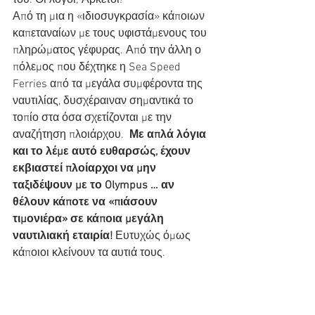
Από τη μια η «ιδιοσυγκρασία» κάποιων 
καπεταναίων με τους υφιστάμενους του 
πληρώματος γέφυρας. Από την άλλη ο 
πόλεμος που δέχτηκε η Sea Speed 
Ferries από τα μεγάλα συμφέροντα της 
ναυτιλίας, δυσχέραιναν σημαντικά το 
τοπίο στα όσα σχετίζονται με την 
αναζήτηση πλοιάρχου.  
Με απλά λόγια 
και το λέμε αυτό ευθαρσώς, έχουν 
εκβιαστεί πλοίαρχοι να μην 
ταξιδέψουν με το Olympus … αν 
θέλουν κάποτε να «πιάσουν 
τιμονιέρα» σε κάποια μεγάλη 
ναυτιλιακή εταιρία! 
Ευτυχώς όμως 
κάποιοι κλείνουν τα αυτιά τους.
Κι όλα αυτά υπό το άγρυπνο μάτι των 
 «καλοθελητών» του μιντιακού 
συστήματος που παρακολουθούν τη 