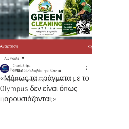
Ανάρτηση
All Posts
ChaniaShips
All Posts
20 Μαΐ 2020
διαβάστηκε 5 λεπτά
«Μήπως τα πράγματα με το
https://docs.google.com/document/d/
Olympus δεν είναι όπως
παρουσιάζονται;»