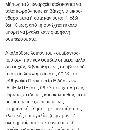
Μήπως τα λιμεναρχεία αρέσκονται να 
ταλαιπωρούν τους επιβάτες για μικρο-
γδαρσίματα ή ούτε καν αυτά; Κι εδώ … 
όχι.  Όμως, από τη συνέχεια εύκολα 
μπορεί να βγάλει κανείς ασφαλή 
συμπεράσματα.
Ακολούθως λοιπόν του «συμβάντος» 
που δεν ήταν καν συμβάν σήμερα, αλλά 
δυστυχώς βεβαιώθηκε ως συμβάν από 
το οικείο λιμεναρχείο στις 07.39,  το 
«Αθηναϊκό Πρακτορείο Ειδήσεων» 
(ΑΠΕ-ΜΠΕ) στις 08.47 το είχε ήδη στις 
«πρώτες» ειδήσεις και ακολούθως μέσα 
σε μισή ώρα είχε περάσει ως 
«σημαντική είδηση»  με τον τρόπο της 
κλασικής παπαγαλίας (copy-paste/
αναδημοσίευση),  σε πάνω από 50 
μεγάλα ειδησεογραφικά επώνυμα site. 