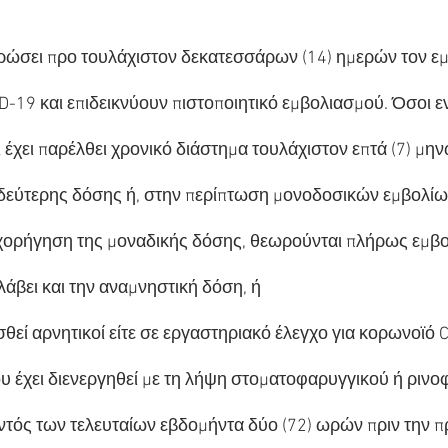
ώσει προ τουλάχιστον δεκατεσσάρων (14) ημερών τον εμ
-19 και επιδεικνύουν πιστοποιητικό εμβολιασμού. Όσοι εν
ι έχει παρέλθει χρονικό διάστημα τουλάχιστον επτά (7) μην
δεύτερης δόσης ή, στην περίπτωση μονοδοσικών εμβολίων,
χορήγηση της μοναδικής δόσης, θεωρούνται πλήρως εμβο
άβει και την αναμνηστική δόση, ή
εί αρνητικοί είτε σε εργαστηριακό έλεγχο για κορωνοϊό C
υ έχει διενεργηθεί με τη λήψη στοματοφαρυγγικού ή ρινο
εντός των τελευταίων εβδομήντα δύο (72) ωρών πριν την 