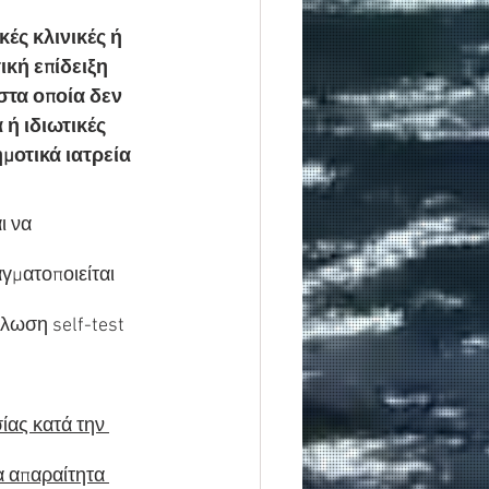
ές κλινικές ή 
κή επίδειξη 
τα οποία δεν 
ή ιδιωτικές 
μοτικά ιατρεία 
ι να 
γματοποιείται 
λωση self-test 
ίας κατά την 
 απαραίτητα 