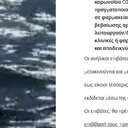
κορωνοϊού COV
πραγματοποιού
σε φαρμακεία,
βεβαίωσης αρν
λειτουργούν/δ
κλινικές ή φα
και αποδεικνύ
Οι ανήλικοι επιβάτε
μετακινούνται και μ
έως είκοσι τέσσερι
εκδίδεται μέσω της 
Οι επιβάτες, θα πρέπ
επιβίβασή τους, πρ