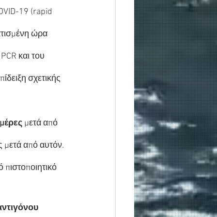
VID-19 (rapid 
ατισμένη ώρα 
PCR και του 
πίδειξη σχετικής 
ημέρες
 μετά από 
ς μετά από αυτόν.
πιστοποιητικό 
αντιγόνου 