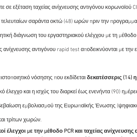
ίτε σε εξέταση ταχείας ανίχνευσης αντιγόνου κορωνοϊού CO
ν τελευταίων σαράντα οκτώ (48) ωρών πριν την προγραμμ
νητική διάγνωση του εργαστηριακού ελέγχου με τη μέθοδο 
ς ανίχνευσης αντιγόνου rapid test αποδεικνύονται με την ε
ιστοποιητικό νόσησης που εκδίδεται 
δεκατέσσερις (14) 
κό έλεγχο και η ισχύς του διαρκεί έως ενενήντα (90) ημέρε
βεβαίωση εμβολιασμού της Ευρωπαϊκής Ένωσης (ψηφιακό 
και τρίτων χωρών.
οί έλεγχοι με την μέθοδο PCR και ταχείας ανίχνευσης 