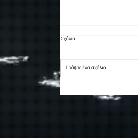
Σχόλια
Γράψτε ένα σχόλιο...
Συγκινητικό τελευταίο αντίο
στον καπετάν Δημήτρη
Κασσελάκη στο λιμάνι της
Σούδας