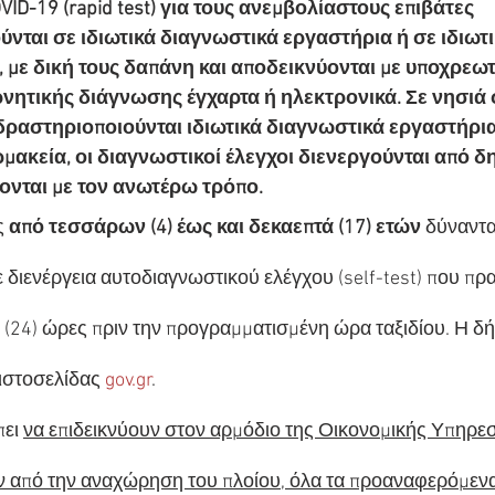
ID-19 (rapid test) για τους ανεμβολίαστους επιβάτες 
νται σε ιδιωτικά διαγνωστικά εργαστήρια ή σε ιδιωτικ
 με δική τους δαπάνη και αποδεικνύονται με υποχρεωτι
ητικής διάγνωσης έγχαρτα ή ηλεκτρονικά. Σε νησιά σ
ραστηριοποιούνται ιδιωτικά διαγνωστικά εργαστήρια 
ρμακεία, οι διαγνωστικοί έλεγχοι διενεργούνται από δη
ονται με τον ανωτέρω τρόπο.
ς 
από τεσσάρων (4) έως και δεκαεπτά (17) ετών
 δύναντα
ε διενέργεια αυτοδιαγνωστικού ελέγχου (self-test) που πρα
ς (24) ώρες πριν την προγραμματισμένη ώρα ταξιδίου. Η δή
ιστοσελίδας 
gov.gr
.
ει 
να επιδεικνύουν στον αρμόδιο της Οικονομικής Υπηρεσ
ιν από την αναχώρηση του πλοίου, όλα τα προαναφερόμενα