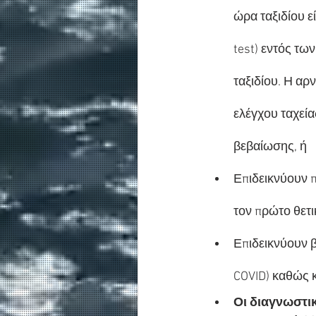
ώρα ταξιδίου ε
test) εντός τω
ταξιδίου. Η αρ
ελέγχου ταχεία
βεβαίωσης, ή
Επιδεικνύουν π
τον πρώτο θετι
Επιδεικνύουν 
COVID) καθώς 
Οι διαγνωστικ