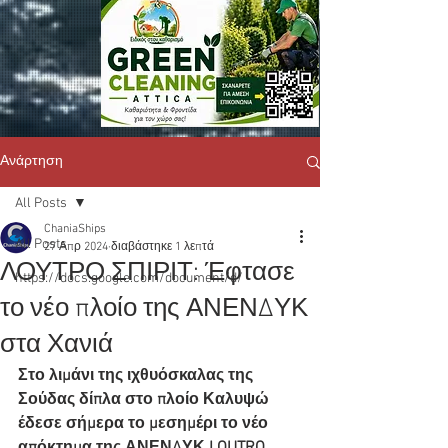
Ανάρτηση
All Posts
ChaniaShips
All Posts
27 Απρ 2024
διαβάστηκε 1 λεπτά
ΛΟΥΤΡΟ ΣΠΙΡΙΤ: Έφτασε
https://docs.google.com/document/d/
το νέο πλοίο της ΑΝΕΝΔΥΚ
στα Χανιά
Στο λιμάνι της ιχθυόσκαλας της 
Σούδας δίπλα στο πλοίο Καλυψώ 
έδεσε σήμερα το μεσημέρι το νέο 