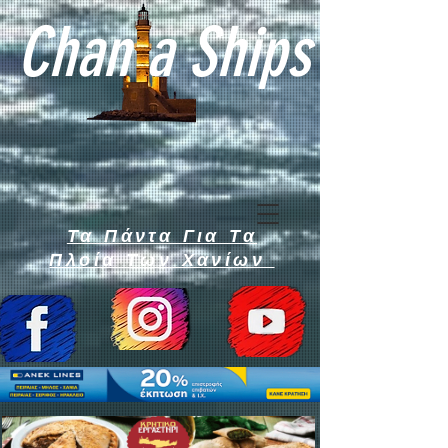
Chan a Ships
Τα Πάντα Για Τα
Πλοία Των Χανίων