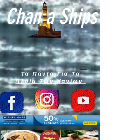
Chan a Ships
Τα Πάντα Για Τα
Πλοία Των Χανίων