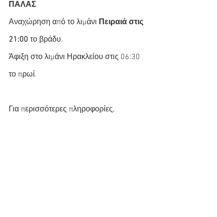
ΠΑΛΑΣ
Αναχώρηση από το λιμάνι 
Πειραιά στις 
21:00
 το βράδυ.
Άφιξη στο λιμάνι Ηρακλείου στις 06:30 
το πρωί.
Για περισσότερες πληροφορίες, 
παρακαλούνται οι κύριοι επιβάτες να 
απευθύνονται στον ταξιδιωτικό τους 
πράκτορα, στα Κεντρικά Πρακτορεία 
των Μινωικών Γραμμών, μέσω του 
Πανελλαδικού Αριθμού Κρατήσεων 
801-11-75000 (από σταθερό 