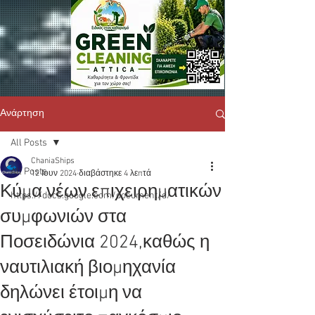
Ανάρτηση
All Posts
ChaniaShips
All Posts
12 Ιουν 2024
διαβάστηκε 4 λεπτά
Κύμα νέων επιχειρηματικών
https://docs.google.com/document/d/
συμφωνιών στα
Ποσειδώνια 2024,καθώς η
ναυτιλιακή βιομηχανία
δηλώνει έτοιμη να