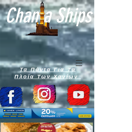
Chan a Ships
Τα Πάντα Για Τα
Πλοία Των Χανίων