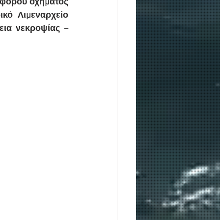
οφόρου οχήματος 
κό Λιμεναρχείο 
ια νεκροψίας – 