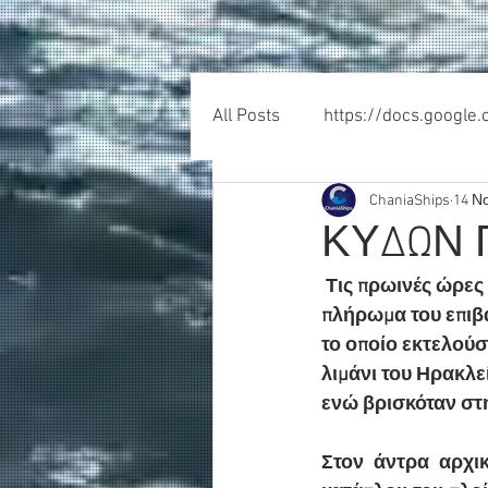
All Posts
https://docs.google
ChaniaShips
14 Ν
ΚΥΔΩΝ Π
 Τις πρωινές ώρες σήμερα, ενημερώθηκε η Λιμενική Αρχή του Ηρακλείου από το 
πλήρωμα του επιβ
το οποίο εκτελούσ
λιμάνι του Ηρακλε
ενώ βρισκόταν στη
Στον άντρα αρχικ