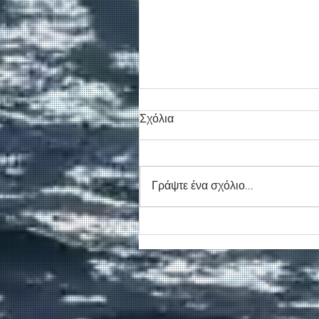
Σχόλια
Γράψτε ένα σχόλιο...
Νέο απογευματινό δρομολόγ
για την Αγία Ρουμέλη
δρομολογεί η ΑΝΕΝΔΥΚ τον
Αύγουστο.