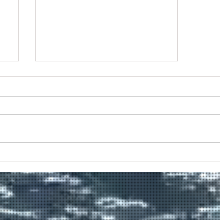
ιο
Προς το τέλος της διαδρομής
του το Πρέβελης;