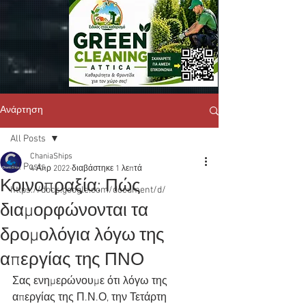
Ανάρτηση
All Posts
ChaniaShips
All Posts
4 Απρ 2022
διαβάστηκε 1 λεπτά
Κοινοπραξία: Πώς
https://docs.google.com/document/d/
διαμορφώνονται τα
δρομολόγια λόγω της
απεργίας της ΠΝΟ
Σας ενημερώνουμε ότι λόγω της 
απεργίας της Π.Ν.Ο, την Τετάρτη 