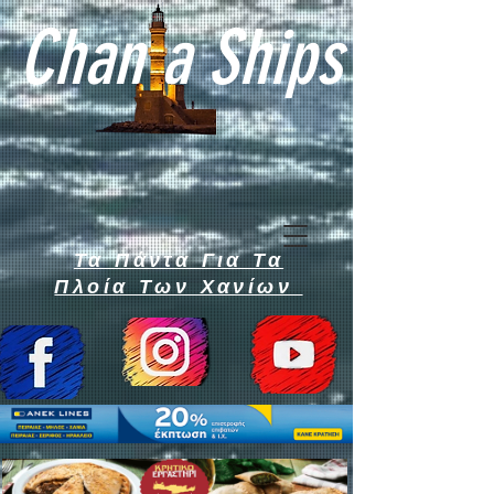
Chan a Ships
Τα Πάντα Για Τα
Πλοία Των Χανίων