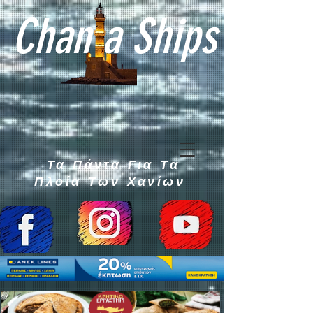
Chan a Ships
Τα Πάντα Για Τα
Πλοία Των Χανίων