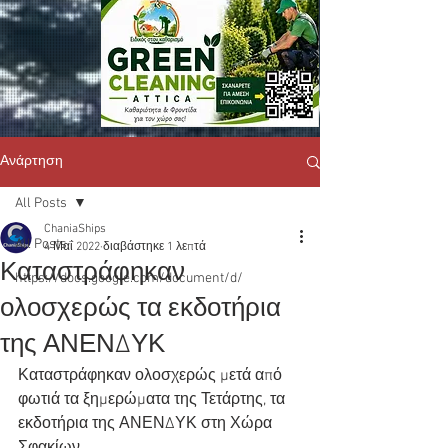
Ανάρτηση
All Posts
ChaniaShips
All Posts
4 Μαΐ 2022
διαβάστηκε 1 λεπτά
Καταστράφηκαν
https://docs.google.com/document/d/
ολοσχερώς τα εκδοτήρια
της ΑΝΕΝΔΥΚ
Καταστράφηκαν ολοσχερώς μετά από 
φωτιά τα ξημερώματα της Τετάρτης, τα 
εκδοτήρια της ΑΝΕΝΔΥΚ στη Χώρα 