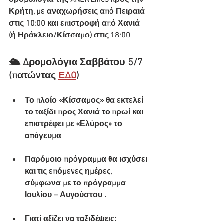
δρομολόγια της ANEK Lines προς την 
Κρήτη, με αναχωρήσεις από Πειραιά 
στις 10:00 και επιστροφή από Χανιά 
(ή Ηράκλειο/Κίσσαμο) στις 18:00 
🛳️ Δρομολόγια Σαββάτου 5/7 
(πατώντας 
ΕΔΩ
)
Το πλοίο «Κίσσαμος» θα εκτελεί 
το ταξίδι προς Χανιά το πρωί και 
επιστρέφει με «Ελύρος» το 
απόγευμα 
Παρόμοιο πρόγραμμα θα ισχύσει 
και τις επόμενες ημέρες, 
σύμφωνα με το πρόγραμμα 
Ιουλίου – Αυγούστου .
Γιατί αξίζει να ταξιδέψεις: