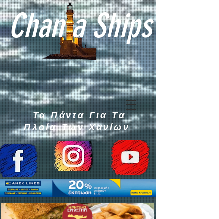
Chan a Ships
Τα Πάντα Για Τα
Πλοία Των Χανίων