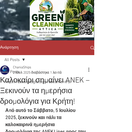
Ανάρτηση
All Posts
ChaniaShips
All Posts
2 Ιουλ 2025
διαβάστηκε 1 λεπτά
Καλοκαίρι σημαίνει ANEK –
https://docs.google.com/document/d/
Ξεκινούν τα ημερήσια
δρομολόγια για Κρήτη!
Από αυτό το Σάββατο, 5 Ιουλίου 
2025, ξεκινούν και πάλι τα 
καλοκαιρινά ημερήσια 