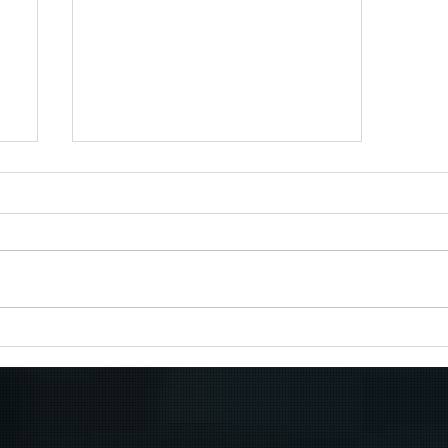
Πραγματοποιήθηκε το πρώτο
δρομολόγιο του πλοίου
μεταφοράς μεταναστών από τη
Σούδα