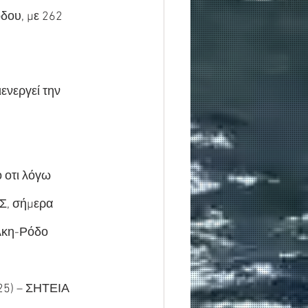
δου, με 262 
ενεργεί την 
οτι λόγω 
Σ, σήμερα 
λκη-Ρόδο 
5) – ΣΗΤΕΙΑ 