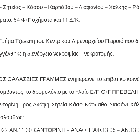
 Σητείας – Κάσου – Καρπάθου – Διαφανίου – Χάλκης – Ρό
ήματα, 54 Φ/Γ οχήματα και 11 Δ/Κ.
 Τμήμα Τζελέπη του Κεντρικού Λιμεναρχείου Πειραιά που δι
γέλθηκε η διενέργεια νεκροψίας – νεκροτομής.
Σ ΘΑΛΑΣΣΙΕΣ ΓΡΑΜΜΕΣ ενημερώνει το επιβατικό κοινό 
 συμβάντος, το δρομολόγιο με το πλοίο Ε/Γ-Ο/Γ ΠΡΕΒΕΛΗ
ντορίνη προς Ανάφη-Σητεία-Κάσο-Κάρπαθο-Διαφάνι-Χά
ακολούθως:
22 ΑΝ.11:30 ΣΑΝΤΟΡΙΝΗ – ΑΝΑΦΗ (ΑΦ.13:05 – ΑΝ.13:2