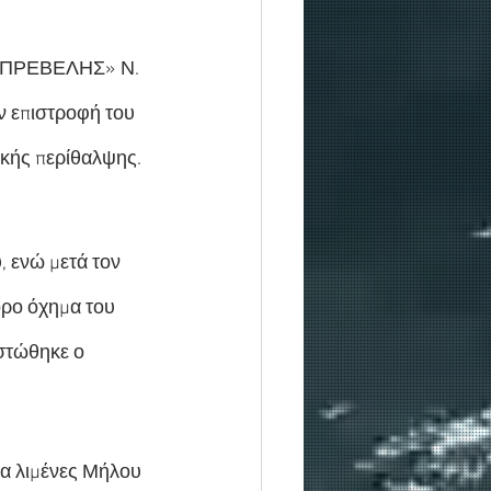
Γ «ΠΡΕΒΕΛΗΣ» Ν. 
ην επιστροφή του 
ακής περίθαλψης.
 ενώ μετά τον 
ρο όχημα του 
στώθηκε ο 
α λιμένες Μήλου 