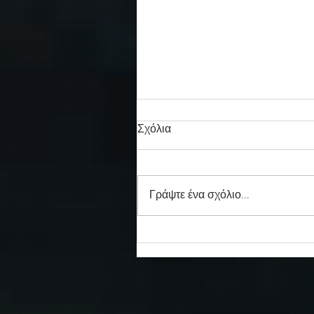
Σχόλια
Γράψτε ένα σχόλιο...
Συγκινητικό τελευταίο αντίο
στον καπετάν Δημήτρη
Κασσελάκη στο λιμάνι της
Σούδας