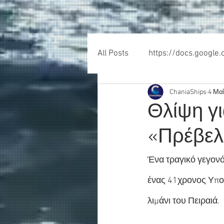
All Posts
https://docs.google
ChaniaShips
4 Μαΐ
Θλίψη γι
«Πρέβελ
Ένα τραγικό γεγον
ένας 41χρονος Υποπ
λιμάνι του Πειραιά.