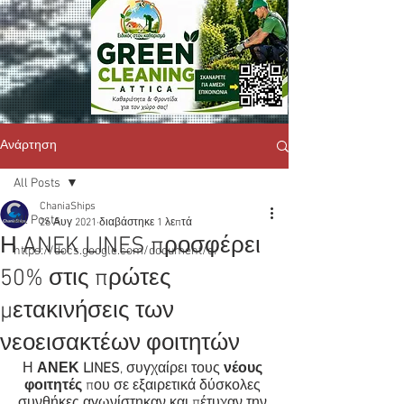
Ανάρτηση
All Posts
ChaniaShips
All Posts
26 Αυγ 2021
διαβάστηκε 1 λεπτά
Η ANEK LINES προσφέρει
https://docs.google.com/document/d/
50% στις πρώτες
μετακινήσεις των
νεοεισακτέων φοιτητών
Η 
ΑΝΕΚ LINES
, συγχαίρει τους 
νέους 
φοιτητές
 που σε εξαιρετικά δύσκολες 
συνθήκες αγωνίστηκαν και πέτυχαν την 