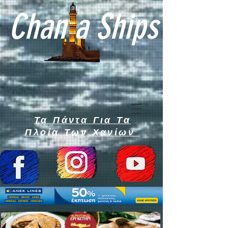
Chan a Ships
Τα Πάντα Για Τα
Πλοία Των Χανίων