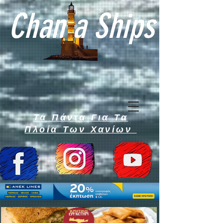
Chan a Ships
Τα Πάντα Για Τα
Πλοία Των Χανίων