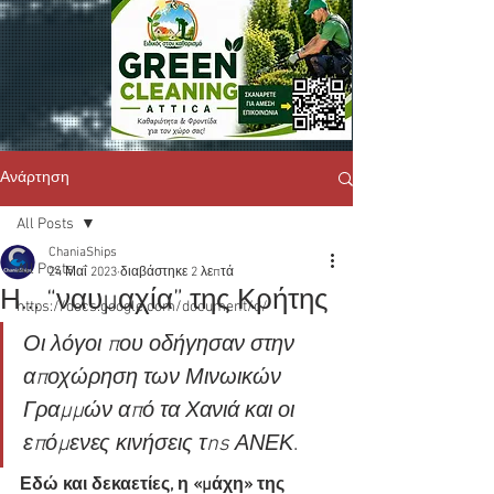
Ανάρτηση
All Posts
ChaniaShips
All Posts
24 Μαΐ 2023
διαβάστηκε 2 λεπτά
Η… “ναυμαχία” της Κρήτης
https://docs.google.com/document/d/
Οι λόγοι που οδήγησαν στην 
αποχώρηση των Μινωικών 
Γραμμών από τα Χανιά και οι 
επόμενες κινήσεις τns ΑΝΕΚ
.
Εδώ και δεκαετίες, η «μάχη» της 