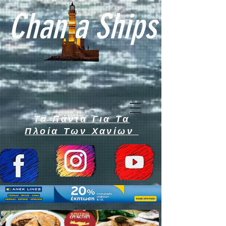
Chan a Ships
Τα Πάντα Για Τα
Πλοία Των Χανίων