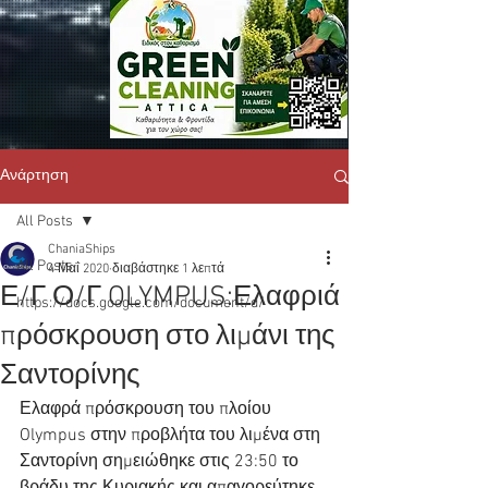
Ανάρτηση
All Posts
ChaniaShips
All Posts
4 Μαΐ 2020
διαβάστηκε 1 λεπτά
Ε/Γ Ο/Γ OLYMPUS:Ελαφριά
https://docs.google.com/document/d/
πρόσκρουση στο λιμάνι της
Σαντορίνης
Ελαφρά πρόσκρουση του πλοίου 
Olympus στην προβλήτα του λιμένα στη 
Σαντορίνη σημειώθηκε στις 23:50 το 