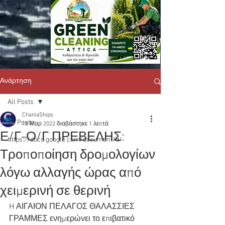
Ανάρτηση
All Posts
ChaniaShips
All Posts
18 Μαρ 2022
διαβάστηκε 1 λεπτά
Ε/Γ-Ο/Γ ΠΡΕΒΕΛΗΣ:
https://docs.google.com/document/d/
Τροποποίηση δρομολογίων
λόγω αλλαγής ώρας από
χειμερινή σε θερινή
H ΑΙΓΑΙΟΝ ΠΕΛΑΓΟΣ ΘΑΛΑΣΣΙΕΣ 
ΓΡΑΜΜΕΣ ενημερώνει το επιβατικό 