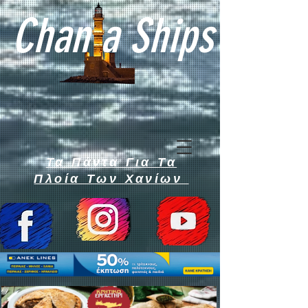
Chan a Ships
Τα Πάντα Για Τα
Πλοία Των Χανίων