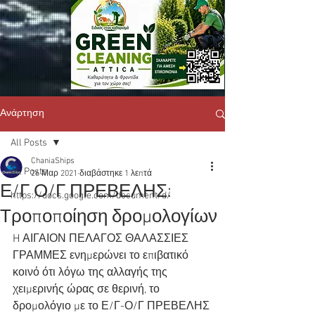
Ανάρτηση
All Posts
ChaniaShips
All Posts
26 Μαρ 2021
διαβάστηκε 1 λεπτά
Ε/Γ Ο/Γ ΠΡΕΒΕΛΗΣ:
https://docs.google.com/document/d/
Τροποποίηση δρομολογίων
H ΑΙΓΑΙΟΝ ΠΕΛΑΓΟΣ ΘΑΛΑΣΣΙΕΣ 
ΓΡΑΜΜΕΣ ενημερώνει το επιβατικό 
κοινό ότι λόγω της αλλαγής της 
χειμερινής ώρας σε θερινή, το 
δρομολόγιο με το Ε/Γ-Ο/Γ ΠΡΕΒΕΛΗΣ 