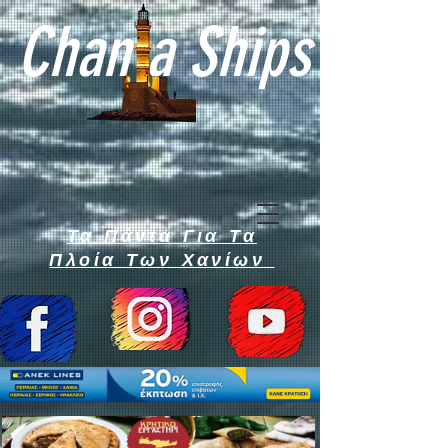
Chan a Ships
Τα Πάντα Για Τα
Πλοία Των Χανίων