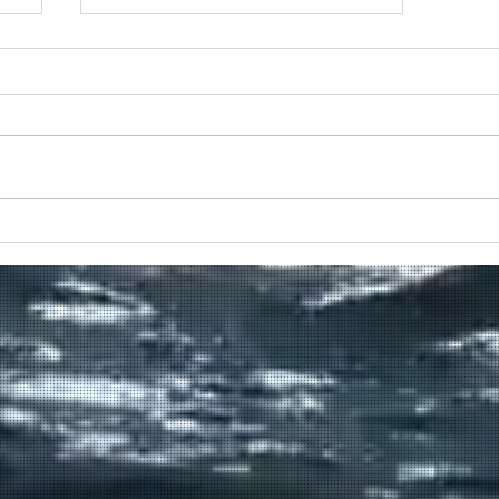
ιο
Προς το τέλος της διαδρομής
του το Πρέβελης;