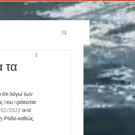
 τα
ότι λόγω των 
 που πρόκειται 
/02/2022 από 
η-Ρόδο καθώς 