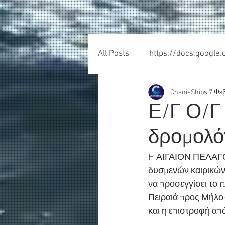
All Posts
https://docs.google
ChaniaShips
7 Φε
Ε/Γ Ο/Γ
δρομολό
H ΑΙΓΑΙΟΝ ΠΕΛΑΓΟ
δυσμενών καιρικών 
να προσεγγίσει το
Πειραιά προς Μήλ
και η επιστροφή απ