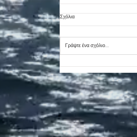
Σχόλια
Γράψτε ένα σχόλιο...
Νέο απογευματινό δρομολόγ
για την Αγία Ρουμέλη
δρομολογεί η ΑΝΕΝΔΥΚ τον
Αύγουστο.