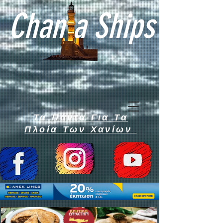
Chan a Ships
Τα Πάντα Για Τα
Πλοία Των Χανίων