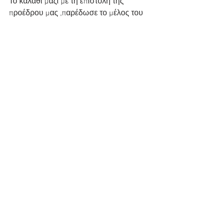
Το καλάθι μαζί με τη επιστολή της 
προέδρου μας ,παρέδωσε το μέλος του 
Συλλόγου μας Σταυρος Μανουσος 
Kassos Maritime &amp; Tourist Agency 
και τα προϊόντα τους : η Kasios Koinsep 
,το Τυροκομείο Κάσος και το αρτοποιείο 
Nikitas Ieromonaxos τους οποίους και 
ευχαριστούμε που είναι πάντα δίπλα 
μας στις… – Σύλλογος Επαγγελματιών, 
Επιχειρηματιών και Εμπόρων Ηρωϊκής 
νήσου Κάσου
Εμφάνιση όλων
Πρόσφατες αναρτήσεις