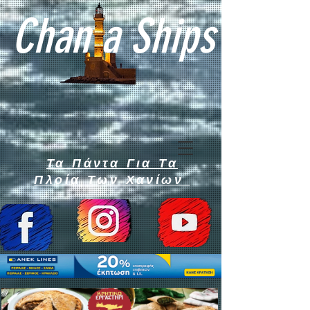
Chan a Ships
Τα Πάντα Για Τα
Πλοία Των Χανίων