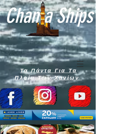
Chan a Ships
Τα Πάντα Για Τα
Πλοία Των Χανίων