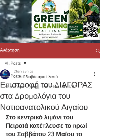
Ανάρτηση
All Posts
ChaniaShips
All Posts
25 Μαΐ
διαβάστηκε 1 λεπτά
Επιστροφή του ΔΙΑΓΟΡΑΣ
https://docs.google.com/document/d/
στα Δρομολόγια του
Νοτιοανατολικού Αιγαίου
Στο κεντρικό λιμάνι του 
Πειραιά κατέπλευσε το πρωί 
του Σαββάτου 23 Μαΐου το 