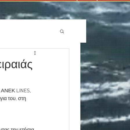
ιραιάς
  ΑΝΕΚ LINES, 
ια του, στη 