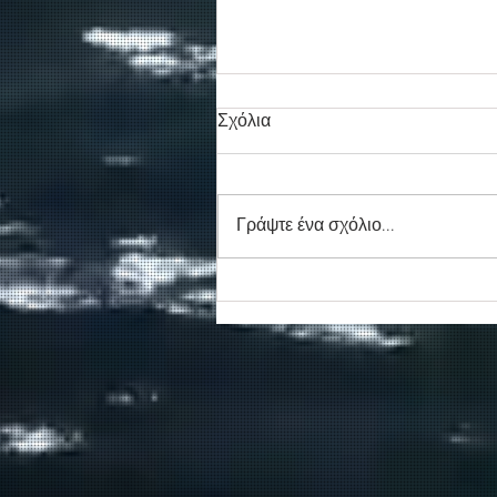
Σχόλια
Γράψτε ένα σχόλιο...
Συγκινητικό τελευταίο αντίο
στον καπετάν Δημήτρη
Κασσελάκη στο λιμάνι της
Σούδας