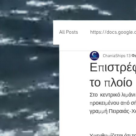
All Posts
https://docs.google
ChaniaShips
13 Φ
Επιστρέφ
το πλοίο
Στο  κεντρικό λιμάν
προκειμένου από σή
γραμμή Πειραιάς-Χα