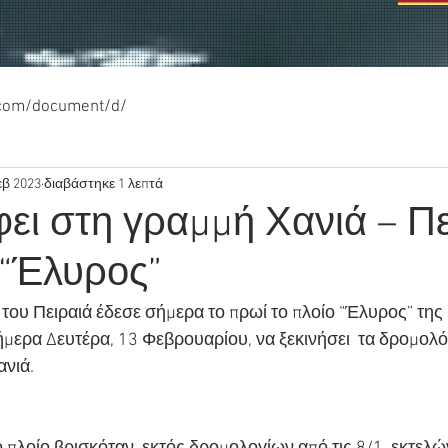
.com/document/d/
εβ 2023
διαβάστηκε 1 λεπτά
ει στη γραμμή Χανιά – Πε
 “Έλυρος”
ι του Πειραιά έδεσε σήμερα το πρωί το πλοίο “Έλυρος” της
μερα Δευτέρα, 13 Φεβρουαρίου, να ξεκινήσει  τα δρομολόγ
νιά.