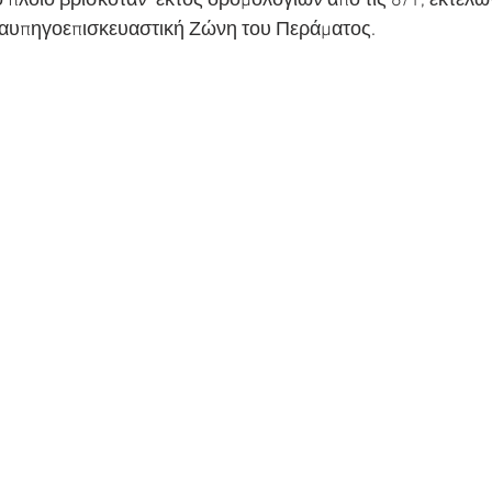
ο πλοίο βρισκόταν  εκτός δρομολογίων από τις 8/1, εκτελώ
 Ναυπηγοεπισκευαστική Ζώνη του Περάματος.