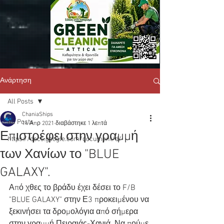
Ανάρτηση
All Posts
ChaniaShips
All Posts
14 Απρ 2021
διαβάστηκε 1 λεπτά
Επιστρέφει στην γραμμή
https://docs.google.com/document/d/
των Χανίων το "BLUE
GALAXY".
Από χθες το βράδυ έχει δέσει το F/B 
"BLUE GALAXY" στην Ε3 προκειμένου να 
ξεκινήσει τα δρομολόγια από σήμερα 