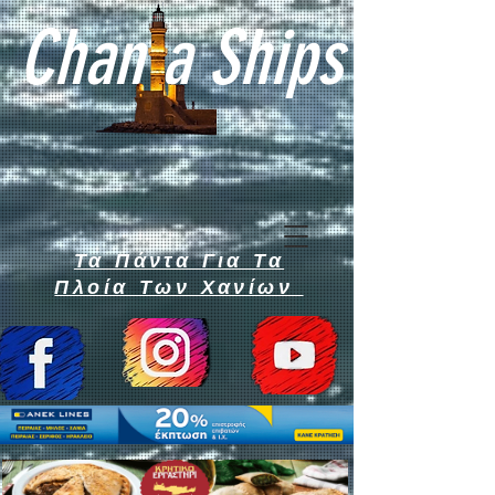
Chan a Ships
Τα Πάντα Για Τα
Πλοία Των Χανίων