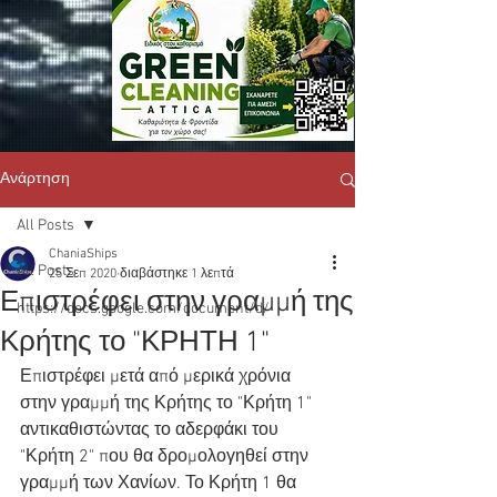
Ανάρτηση
All Posts
ChaniaShips
All Posts
25 Σεπ 2020
διαβάστηκε 1 λεπτά
Επιστρέφει στην γραμμή της
https://docs.google.com/document/d/
Κρήτης το "ΚΡΗΤΗ 1"
Επιστρέφει μετά από μερικά χρόνια 
στην γραμμή της Κρήτης το "Κρήτη 1" 
αντικαθιστώντας το αδερφάκι του 
"Κρήτη 2" που θα δρομολογηθεί στην 
γραμμή των Χανίων. Το Κρήτη 1 θα 