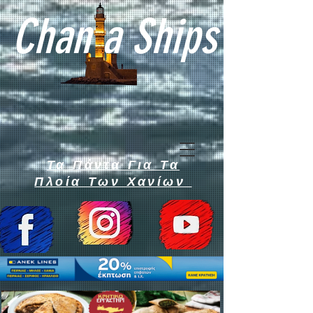
Chan a Ships
Τα Πάντα Για Τα
Πλοία Των Χανίων