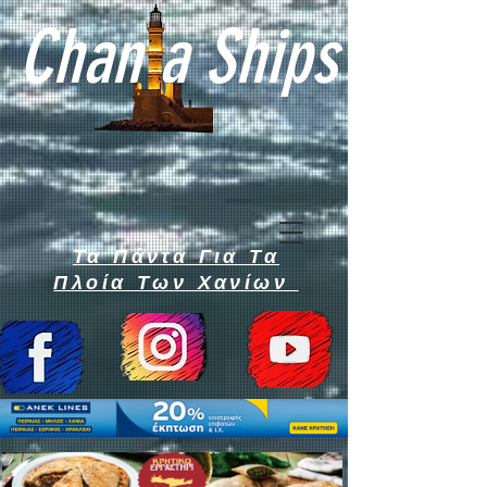
Chan a Ships
Τα Πάντα Για Τα
Πλοία Των Χανίων