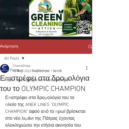
Ανάρτηση
All Posts
ChaniaShips
All Posts
25 Φεβ 2022
διαβάστηκε 1 λεπτά
Επιστρέφει στα δρομολόγια
https://docs.google.com/document/d/
του το OLYMPIC CHAMPION
Επιστρέφει στα δρομολόγια του το 
πλοίο της ANEK LINES "OLYMPIC 
CHAMPION" αφού από το πρωί βρίσκεται 
στο νέο λιμάνι της Πάτρας έχοντας 
ολοκληρώσει την ετήσια ακινησία του. 